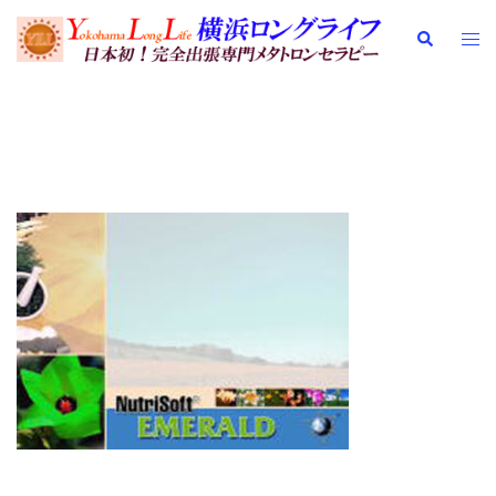
コ
検
ト
ン
索
グ
テ
ル
ン
メ
ツ
ニ
へ
service-s0111102new
ュ
ス
ー
キ
ッ
プ